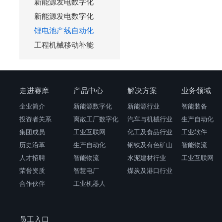
新能源发电数字化
新能源发电数字化
锂电池产线自动化
工程机械移动补能
走进赛摩
产品中心
解决方案
业务领域
企业简介
新能源数字化
新能源行业
智能装备
投资者关系
离散工厂数字化
汽车与机械行业
生产自动化
集团成员
工业互联网
化工及食品行业
工业软件
历史沿革
生产自动化
钢铁及有色矿山
智能物流
人才招聘
智能物流
水泥建材行业
工业互联网
荣誉资质
智慧电厂
煤炭及港口行业
合作伙伴
工业机器人
员工入口