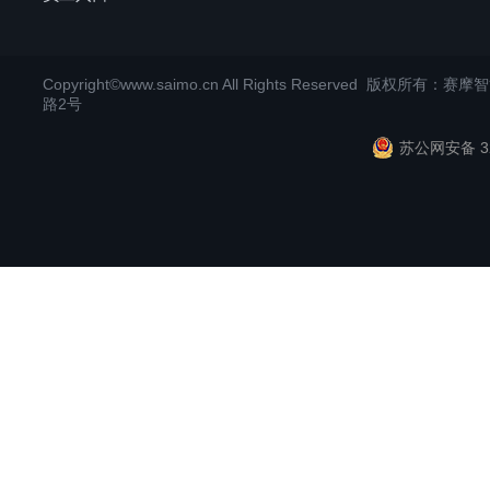
Copyright©www.saimo.cn All Rights Reserved 版
路2号
苏公网安备 32