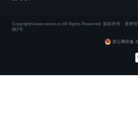
Copyright©www.saimo.cn All Rights Reserved 版
路2号
苏公网安备 32