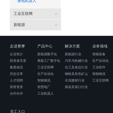
换电机器人
工业互联网
新能源
走进赛摩
产品中心
解决方案
业务领域
企业简介
新能源数字化
新能源行业
智能装备
投资者关系
离散工厂数字化
汽车与机械行业
生产自动化
集团成员
工业互联网
化工及食品行业
工业软件
历史沿革
生产自动化
钢铁及有色矿山
智能物流
人才招聘
智能物流
水泥建材行业
工业互联网
荣誉资质
智慧电厂
煤炭及港口行业
合作伙伴
工业机器人
员工入口