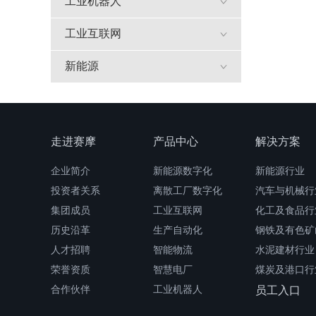
工业机器人
工业互联网
新能源
走进赛摩
产品中心
解决方案
企业简介
新能源数字化
新能源行业
投资者关系
离散工厂数字化
汽车与机械行
集团成员
工业互联网
化工及食品行
历史沿革
生产自动化
钢铁及有色矿
人才招聘
智能物流
水泥建材行业
荣誉资质
智慧电厂
煤炭及港口行
合作伙伴
工业机器人
员工入口