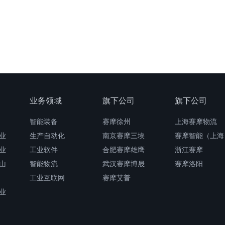
业务领域
旗下公司
旗下公司
智能装备
赛摩徐州
上海赛摩物流
业
生产自动化
南京赛摩三埃
赛摩智能（上海
业
工业软件
合肥赛摩雄鹰
浙江赛摩
山
智能物流
武汉赛摩博晟
赛摩洛阳
工业互联网
赛摩艾普
业