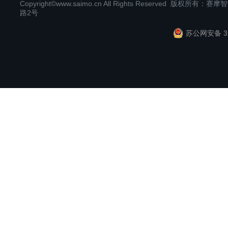
Copyright©www.saimo.cn All Rights Reserved 版
路2号
苏公网安备 32