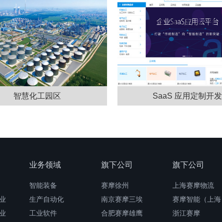
智慧化工园区
SaaS 应用定制开
业务领域
旗下公司
旗下公司
智能装备
赛摩徐州
上海赛摩物流
业
生产自动化
南京赛摩三埃
赛摩智能（上海
业
工业软件
合肥赛摩雄鹰
浙江赛摩