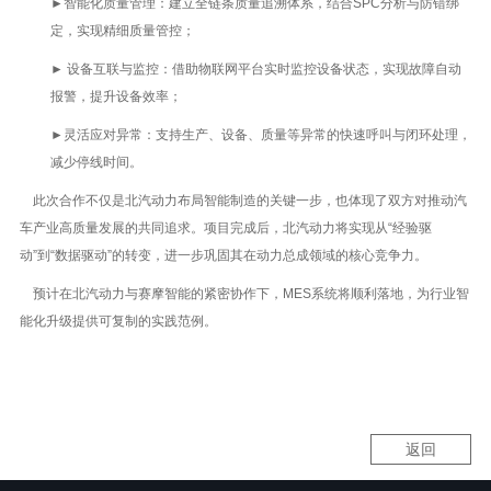
►智能化质量管理：建立全链条质量追溯体系，结合SPC分析与防错绑
定，实现精细质量管控；
► 设备互联与监控：借助物联网平台实时监控设备状态，实现故障自动
报警，提升设备效率；
►灵活应对异常：支持生产、设备、质量等异常的快速呼叫与闭环处理，
减少停线时间。
此次合作不仅是北汽动力布局智能制造的关键一步，也体现了双方对推动汽
车产业高质量发展的共同追求。项目完成后，北汽动力将实现从“经验驱
动”到“数据驱动”的转变，进一步巩固其在动力总成领域的核心竞争力。
预计在北汽动力与赛摩智能的紧密协作下，MES系统将顺利落地，为行业智
能化升级提供可复制的实践范例。
返回