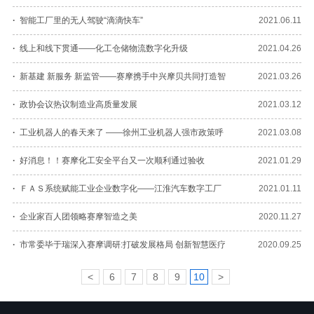
完成下线
·
智能工厂里的无人驾驶“滴滴快车”
2021.06.11
·
线上和线下贯通——化工仓储物流数字化升级
2021.04.26
·
新基建 新服务 新监管——赛摩携手中兴摩贝共同打造智
2021.03.26
慧园区
·
政协会议热议制造业高质量发展
2021.03.12
·
工业机器人的春天来了 ——徐州工业机器人强市政策呼
2021.03.08
之欲出
·
好消息！！赛摩化工安全平台又一次顺利通过验收
2021.01.29
·
ＦＡＳ系统赋能工业企业数字化——江淮汽车数字工厂
2021.01.11
项目
·
企业家百人团领略赛摩智造之美
2020.11.27
·
市常委毕于瑞深入赛摩调研:打破发展格局 创新智慧医疗
2020.09.25
<
6
7
8
9
10
>